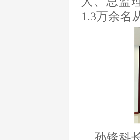
人、总监
1.3万余
孙锋科