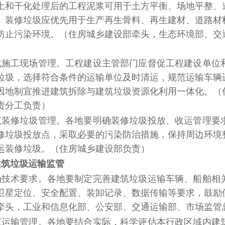
土和干化处理后的工程泥浆可用于土方平衡、场地平整、
、装修垃圾应优先用于生产再生骨料、再生建材、道路材
防止污染环境。
（住房城乡建设部牵头，生态环境部、交
化施工现场管理。
工程建设主管部门应督促工程建设单位
垃圾，选择符合条件的运输单位及时清运，规范运输车辆
因地制宜推进建筑拆除与建筑垃圾资源化利用一体化。
（
责分工负责）
范装修垃圾管理。
各地要明确装修垃圾投放、收运管理要
修垃圾投放点，采取必要的污染防治措施，保持周边环境
运装修垃圾。
（住房城乡建设部负责）
建筑垃圾运输监管
确技术要求。
各地要制定完善建筑垃圾运输车辆、船舶相
卫星定位、安全配置、装卸记录、数据传输等要求，鼓励
牵头，工业和信息化部、公安部、交通运输部、市场监管
范运输管理。
各地要结合实际，科学评估本行政区域内建