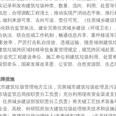
实记录和发布建筑垃圾种类、数量、流向、利用、处置等
信息，合理调配工程渣土，推动实现产消动态平衡。推行
，做到来源可查、去向可追、责任可究。
（住房城乡建设
强化联合监管执法。
健全完善住房城乡建设（环境卫生）
合执法、联合惩戒工作机制，畅通信息共享、案件移送等
案效率，严厉打击私自排放、违规运输、随意倾倒建筑
建筑垃圾跨区域转移审批备案管理规定，规范跨区域处置
步追究工程建设单位、施工单位和建筑垃圾利用、处置
设部牵头，国家发展改革委、公安部、自然资源部、生态
保障措施
城市建筑垃圾管理地方立法，完善城市建筑垃圾处理及污
市场监管总局按职责分工负责）
充分利用现有资金渠道支
、住房城乡建设部按职责分工负责）
将关键工艺技术装备
企业、高校、科研院所加大建筑垃圾处理相关技术和设施