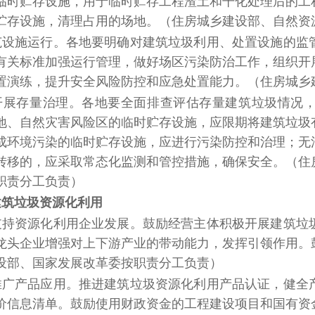
临时贮存设施，用于临时贮存工程渣土和干化处理后的工
贮存设施，清理占用的场地。
（住房城乡建设部、自然资
范设施运行。
各地要明确对建筑垃圾利用、处置设施的监
有关标准加强运行管理，做好场区污染防治工作，组织开
置演练，提升安全风险防控和应急处置能力。
（住房城乡
开展存量治理。
各地要全面排查评估存量建筑垃圾情况
地、自然灾害风险区的临时贮存设施，应限期将建筑垃圾
成环境污染的临时贮存设施，应进行污染防控和治理；无
转移的，应采取常态化监测和管控措施，确保安全。（
住
职责分工负责）
建筑垃圾资源化利用
支持资源化利用企业发展。
鼓励经营主体积极开展建筑垃
龙头企业增强对上下游产业的带动能力，发挥引领作用。
设部、国家发展改革委按职责分工负责）
推广产品应用。
推进建筑垃圾资源化利用产品认证，健全
价信息清单。鼓励使用财政资金的工程建设项目和国有资